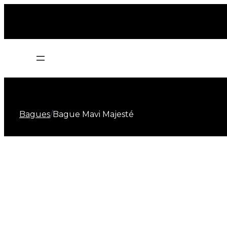
Bagues
/
Bague Mavi Majesté