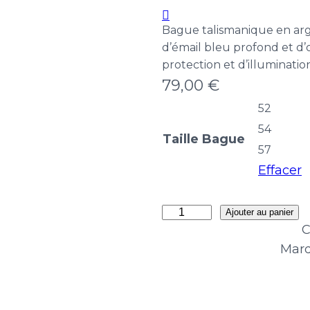
Bague talismanique en arg
d’émail bleu profond et d
protection et d’illuminati
79,00
€
52
54
Taille Bague
57
Effacer
quantité
Ajouter au panier
C
de
Marq
Bague
Mavi
Majesté