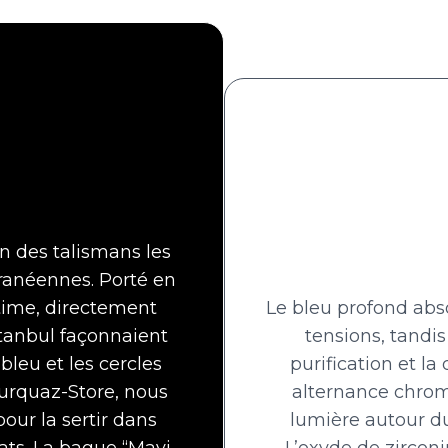
n des talismans les
rranéennes. Porté en
ntime, directement
Le bleu profond abso
Istanbul façonnaient
tensions, tandis
bleu et les cercles
purification et la
Turquaz-Store, nous
alternance chrom
our la sertir dans
lumière autour du
arats. La bague “Mavi
L’oxyde de zircon