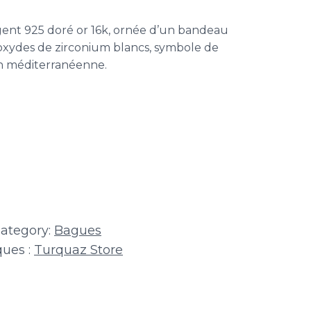
ent 925 doré or 16k, ornée d’un bandeau
’oxydes de zirconium blancs, symbole de
on méditerranéenne.
ategory:
Bagues
ues :
Turquaz Store