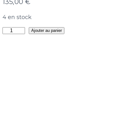
135,00
€
4 en stock
quantité
Ajouter au panier
de
Boucles
Hazal