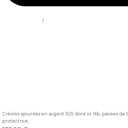
Boucles d’oreilles
/
Boucles Hazal
Créoles ajourées en argent 925 doré or 16k, pavées de 
protectrice.