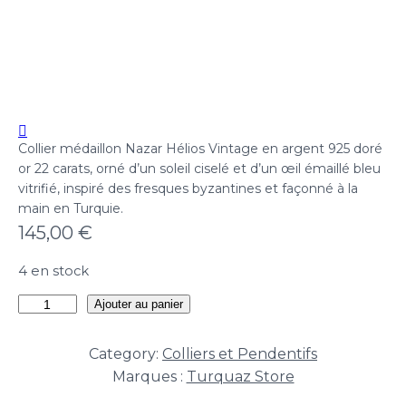
Collier médaillon Nazar Hélios Vintage en argent 925 doré
or 22 carats, orné d’un soleil ciselé et d’un œil émaillé bleu
vitrifié, inspiré des fresques byzantines et façonné à la
main en Turquie.
145,00
€
4 en stock
quantité
Ajouter au panier
de
Collier
Category:
Colliers et Pendentifs
Nazar
Marques :
Turquaz Store
Hélios