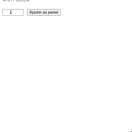
quantité
Ajouter au panier
de
Boucles
Naz
Ardent