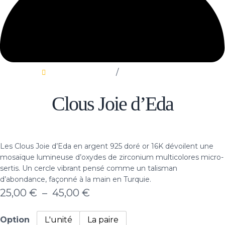
Boucles d’oreilles
/
Clous Joie d’Eda
Clous Joie d’Eda
Les Clous Joie d’Eda en argent 925 doré or 16K dévoilent une
mosaïque lumineuse d’oxydes de zirconium multicolores micro-
sertis. Un cercle vibrant pensé comme un talisman
d’abondance, façonné à la main en Turquie.
Plage
25,00
€
–
45,00
€
de
Option
L'unité
La paire
prix :