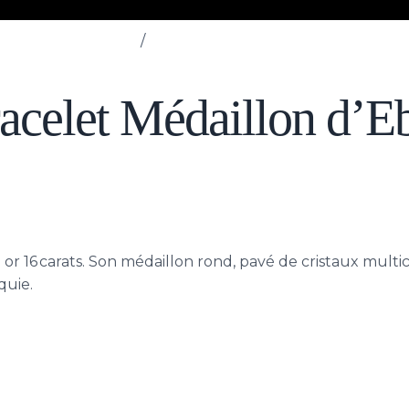
Bracelets
/
Bracelet Médaillon d’Ebru
acelet Médaillon d’E
 16 carats. Son médaillon rond, pavé de cristaux multicolo
quie.