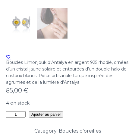
Boucles Limonjouk d’Antalya en argent 925 rhodié, ornées
d’un cristal jaune solaire et entourées d’un double halo de
cristaux blancs. Pièce artisanale turque inspirée des
agrumes et de la lumière d’Antalya.
85,00
€
4 en stock
quantité
Ajouter au panier
de
Boucles
Category:
Boucles d’oreilles