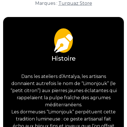
Limonjouk
Marques :
Turquaz Store
d'Antalya
Histoire
Dans les ateliers d’Antalya, les artisans
donnaient autrefois le nom de “Limonjouk” (le
“petit citron”) aux pierres jaunes éclatantes qui
rappelaient la pulpe fraîche des agrumes
méditerranéens.
Les dormeuses “Limonjouk” perpétuent cette
tradition lumineuse : ce geste artisanal fait
écho aux bijoux fins et joyeux que l’on offrait