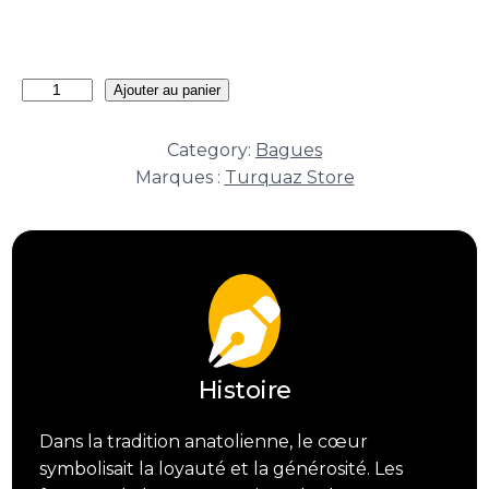
quantité
Ajouter au panier
de
Bague
Category:
Bagues
Héritage
Marques :
Turquaz Store
Cœur
d’Anatolie
Histoire
Dans la tradition anatolienne, le cœur
symbolisait la loyauté et la générosité. Les