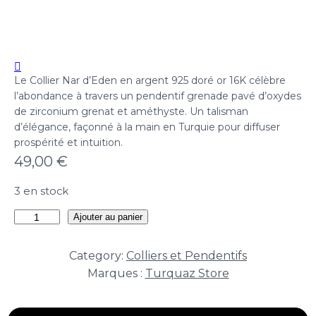
Le Collier Nar d’Eden en argent 925 doré or 16K célèbre
l’abondance à travers un pendentif grenade pavé d’oxydes
de zirconium grenat et améthyste. Un talisman
d’élégance, façonné à la main en Turquie pour diffuser
prospérité et intuition.
49,00
€
3 en stock
quantité
Ajouter au panier
de
Collier
Category:
Colliers et Pendentifs
Nar
Marques :
Turquaz Store
d'Eden