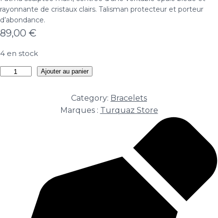
rayonnante de cristaux clairs. Talisman protecteur et porteur
d’abondance.
89,00
€
4 en stock
quantité
Ajouter au panier
de
Bracelet
Category:
Bracelets
Douceur
Marques :
Turquaz Store
de
Fatma