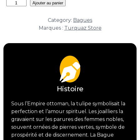
quantité
Ajouter au panier
de
Bague
Category:
Bagues
Héritage
Marques :
Turquaz Store
Noble
Lale
Histoire
Sous l’Empire ottoman, la tulipe symbolisait la
perfection et l’amour spirituel. Les joailliers la
gravaient sur les parures des femmes nobles,
souvent ornées de pierres vertes, symbole de
prospérité et de discernement. La Bague