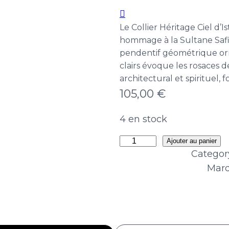
Le Collier Héritage Ciel d’
hommage à la Sultane Safi
pendentif géométrique orn
clairs évoque les rosaces 
architectural et spirituel, 
105,00
€
4 en stock
quantité
Ajouter au panier
Categor
de
Marq
Collier
Héritage
Ciel
d'Istanbul