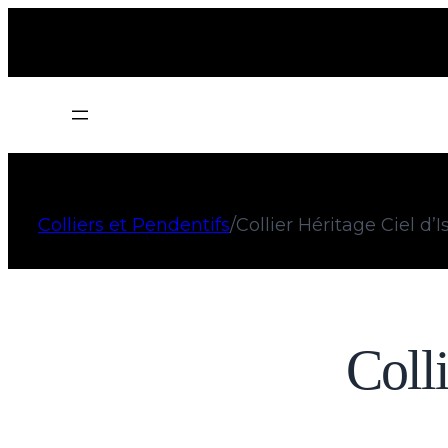
Colliers et Pendentifs
/
Collier Héritage Ciel d’
Colli