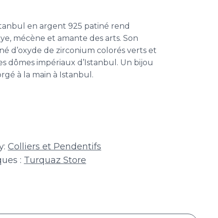
Istanbul en argent 925 patiné rend
ye, mécène et amante des arts. Son
é d’oxyde de zirconium colorés verts et
des dômes impériaux d’Istanbul. Un bijou
forgé à la main à Istanbul.
y:
Colliers et Pendentifs
ues :
Turquaz Store