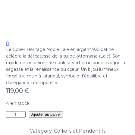
Le Collier Héritage Noble Lale en argent 925 patiné
célèbre la délicatesse de la tulipe ottomane (Lale). Son
oxyde de zirconium de couleur vert émeraude évoque la
sagesse et la renaissance du cœur. Un bijou lumineux,
forgé à la main à Istanbul, symbole d’équilibre et
d’élégance intemporelle.
119,00
€
4 en stock
quantité
Ajouter au panier
de
Collier
Category:
Colliers et Pendentifs