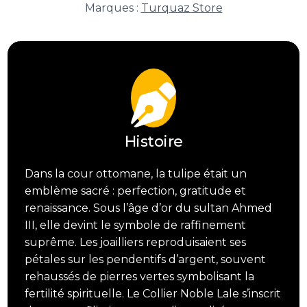
Héritage
Marques :
Turquaz Store
Noble
Lale
Histoire
Dans la cour ottomane, la tulipe était un
emblème sacré : perfection, gratitude et
renaissance. Sous l’âge d’or du sultan Ahmed
III, elle devint le symbole de raffinement
suprême. Les joailliers reproduisaient ses
pétales sur les pendentifs d’argent, souvent
rehaussés de pierres vertes symbolisant la
fertilité spirituelle. Le Collier Noble Lale s’inscrit