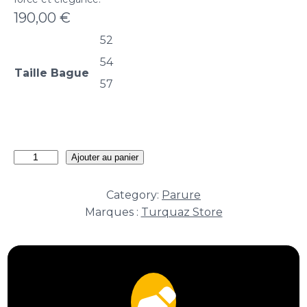
190,00
€
52
54
Taille Bague
57
quantité
Ajouter au panier
de
Parure
Category:
Parure
Héritage
Marques :
Turquaz Store
Cœur
d’Anatolie