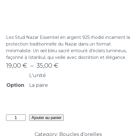
Les Stud Nazar Essentiel en argent 925 rhodié incarnent la
protection traditionnelle du Nazar dans un format
minimaliste. Un œil bleu sacré entouré d’éclats lumineux,
façonné à Istanbul, qui veille avec discrétion et élégance.
Plage
19,00
€
–
35,00
€
de
L'unité
prix :
Option
La paire
19,00 €
à
35,00 €
quantité
Ajouter au panier
de
Stud
Category:
Boucles d’oreilles