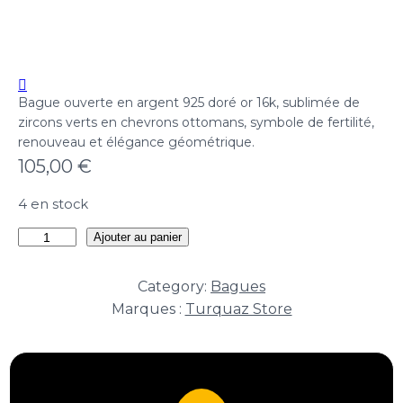
Bague ouverte en argent 925 doré or 16k, sublimée de
zircons verts en chevrons ottomans, symbole de fertilité,
renouveau et élégance géométrique.
105,00
€
4 en stock
quantité
Ajouter au panier
de
Bague
Category:
Bagues
Yeşil
Marques :
Turquaz Store
Hira