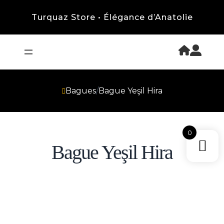
Turquaz Store • Élégance d’Anatolie
Bagues
/
Bague Yeşil Hira
0
Bague Yeşil Hira