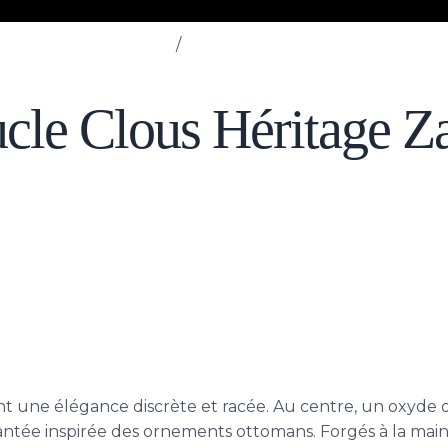
Boucles d’oreilles
/
Boucle Clous Héritage Zarifé
cle Clous Héritage Za
nt une élégance discrète et racée. Au centre, un oxyde 
ntée inspirée des ornements ottomans. Forgés à la main à