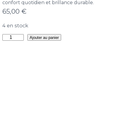
confort quotidien et brillance durable.
65,00
€
4 en stock
quantité
Ajouter au panier
de
Boucle
Clous
Héritage
Zarifé