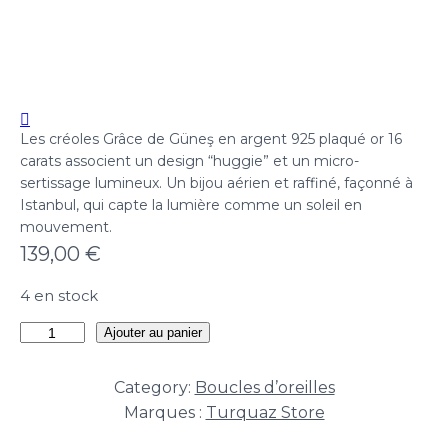
Les créoles Grâce de Güneş en argent 925 plaqué or 16
carats associent un design “huggie” et un micro-
sertissage lumineux. Un bijou aérien et raffiné, façonné à
Istanbul, qui capte la lumière comme un soleil en
mouvement.
139,00
€
4 en stock
quantité
Ajouter au panier
de
Créoles
Category:
Boucles d’oreilles
Grâce
Marques :
Turquaz Store
de