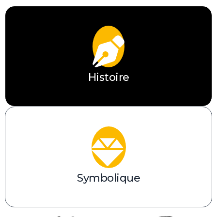
Güneş
Histoire
Symbolique