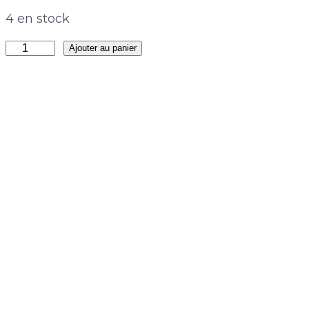
4 en stock
quantité
Ajouter au panier
de
Collier
Ilayda
Délicate