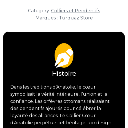
de
Collier
Category:
Colliers et Pendentifs
Héritage
Marques :
Turquaz Store
Cœur
d’Anatolie
Histoire
Dans les traditions d’Anatolie, le cœur
symbolisait la vérité intérieure, l’union et la
confiance. Les orfèvres ottomans réalisaient
des pendentifs ajourés pour célébrer la
loyauté des alliances. Le Collier Cœur
d’Anatolie perpétue cet héritage : un design