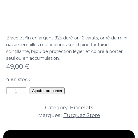
Bracelet fin en argent 925 doré or 16 carats, orné de mini
nazars émaillés multicolores sur chaîne fantaisie
scintillante, bijou de protection léger et coloré à porter
seul ou en accumulation.
49,00
€
4 en stock
quantité
Ajouter au panier
de
Bracelet
Category:
Bracelets
Mini-
Marques :
Turquaz Store
Guardians